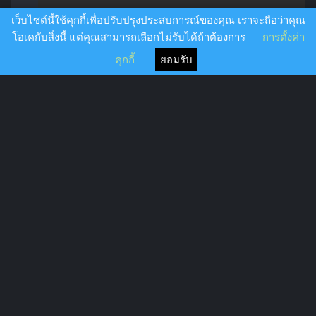
เว็บไซต์นี้ใช้คุกกี้เพื่อปรับปรุงประสบการณ์ของคุณ เราจะถือว่าคุณ
โอเคกับสิ่งนี้ แต่คุณสามารถเลือกไม่รับได้ถ้าต้องการ
การตั้งค่า
ความยาว: 186 | บรรทัด: 11 | ขนาด: 186 Bytes
คุกกี้
ยอมรับ
ย่อ
อัปโหลด
ดาวน์โหลด
ใหม่
ห่อ
1