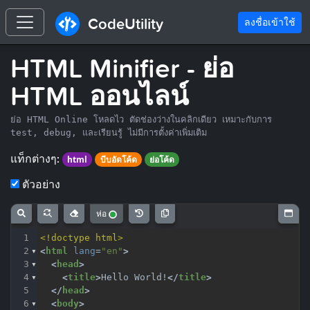
CodeUtility
ลงชื่อเข้าใช้
HTML Minifier - ย่อ
HTML ออนไลน์
ย่อ HTML Online โหลดไว ตัดช่องว่างในคลิกเดียว เหมาะกับการ
test, debug, และเรียนรู้ ไม่มีการตั้งค่าเพิ่มเติม
แท็กต่างๆ:
html
บีบอัดโค้ด
ย่อโค้ด
ตัวอย่าง
ห่อ
1
<!doctype html>
2
<
html
lang
=
"en"
>
3
<
head
>
4
<
title
>
Hello World!
</
title
>
5
</
head
>
6
<
body
>