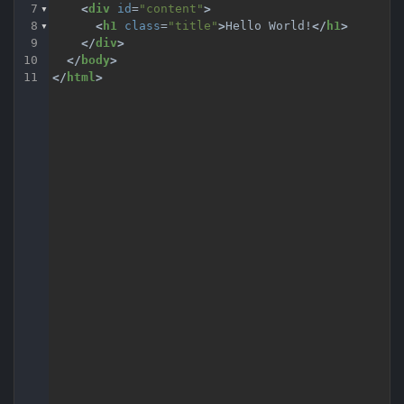
7
<
div
id
=
"content"
>
8
<
h1
class
=
"title"
>
Hello World!
</
h1
>
9
</
div
>
10
</
body
>
11
</
html
>